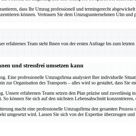
tieren, dass Ihr Umzug professionell und termingerecht abgewickelt wi
onzentrieren können. Vertrauen Sie dem Umzugsunternehmen Ulm und prof
 erfahrenes Team steht Ihnen von der ersten Anfrage bis zum letzten Ka
nen und stressfrei umsetzen kann
g. Eine professionelle Umzugsfirma analysiert Ihre individuelle Situati
 zur Organisation des Transports – alles wird so gestaltet, dass Sie m
. Unsere erfahrenen Teams setzen den Plan präzise und zuverlässig in
ft. So können Sie sich auf den nächsten Lebensabschnitt konzentriere
ung macht eine professionelle Umzugsfirma den gesamten Prozess nic
kt umgesetzt wird. Lassen Sie sich von der Expertise überzeugen und p