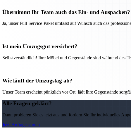
Übernimmt Ihr Team auch das Ein- und Auspacken?
Ja, unser Full-Service-Paket umfasst auf Wunsch auch das professio
Ist mein Umzugsgut versichert?
Selbstverständlich! Ihre Möbel und Gegenstände sind während des Tra
Wie läuft der Umzugstag ab?
Unser Team erscheint pünktlich vor Ort, lädt Ihre Gegenstände sorgfälti
Alle Fragen geklärt?
Dann probieren Sie es jetzt aus und fordern Sie Ihr individuelles Ang
Jetzt Anfrage starten