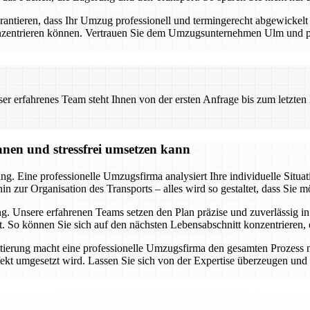
tieren, dass Ihr Umzug professionell und termingerecht abgewickelt wi
onzentrieren können. Vertrauen Sie dem Umzugsunternehmen Ulm und prof
 erfahrenes Team steht Ihnen von der ersten Anfrage bis zum letzten Ka
nen und stressfrei umsetzen kann
g. Eine professionelle Umzugsfirma analysiert Ihre individuelle Situati
 zur Organisation des Transports – alles wird so gestaltet, dass Sie m
. Unsere erfahrenen Teams setzen den Plan präzise und zuverlässig in
ft. So können Sie sich auf den nächsten Lebensabschnitt konzentriere
ung macht eine professionelle Umzugsfirma den gesamten Prozess nic
kt umgesetzt wird. Lassen Sie sich von der Expertise überzeugen und p