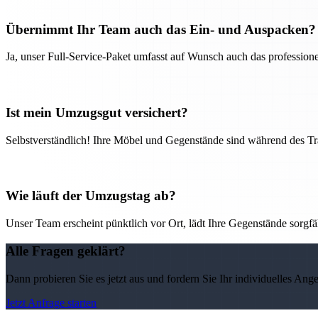
Übernimmt Ihr Team auch das Ein- und Auspacken?
Ja, unser Full-Service-Paket umfasst auf Wunsch auch das professio
Ist mein Umzugsgut versichert?
Selbstverständlich! Ihre Möbel und Gegenstände sind während des Tra
Wie läuft der Umzugstag ab?
Unser Team erscheint pünktlich vor Ort, lädt Ihre Gegenstände sorgfälti
Alle Fragen geklärt?
Dann probieren Sie es jetzt aus und fordern Sie Ihr individuelles Ang
Jetzt Anfrage starten