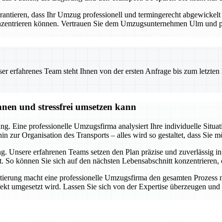
tieren, dass Ihr Umzug professionell und termingerecht abgewickelt wi
onzentrieren können. Vertrauen Sie dem Umzugsunternehmen Ulm und prof
 erfahrenes Team steht Ihnen von der ersten Anfrage bis zum letzten Ka
nen und stressfrei umsetzen kann
g. Eine professionelle Umzugsfirma analysiert Ihre individuelle Situati
 zur Organisation des Transports – alles wird so gestaltet, dass Sie m
. Unsere erfahrenen Teams setzen den Plan präzise und zuverlässig in
ft. So können Sie sich auf den nächsten Lebensabschnitt konzentriere
ung macht eine professionelle Umzugsfirma den gesamten Prozess nic
kt umgesetzt wird. Lassen Sie sich von der Expertise überzeugen und p