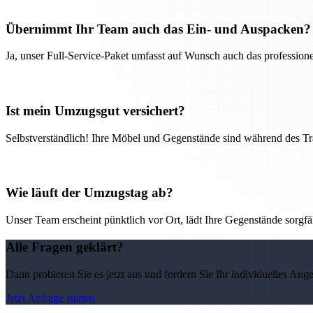
Übernimmt Ihr Team auch das Ein- und Auspacken?
Ja, unser Full-Service-Paket umfasst auf Wunsch auch das professio
Ist mein Umzugsgut versichert?
Selbstverständlich! Ihre Möbel und Gegenstände sind während des Tra
Wie läuft der Umzugstag ab?
Unser Team erscheint pünktlich vor Ort, lädt Ihre Gegenstände sorgfälti
Alle Fragen geklärt?
Dann probieren Sie es jetzt aus und fordern Sie Ihr individuelles Ang
Jetzt Anfrage starten