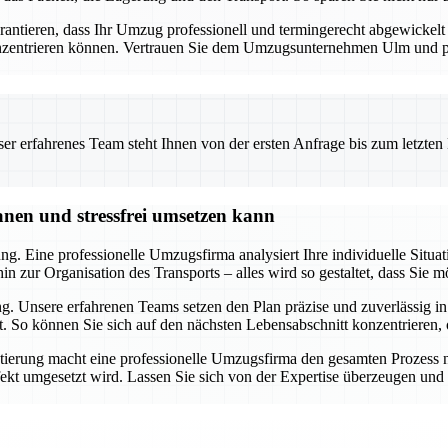
tieren, dass Ihr Umzug professionell und termingerecht abgewickelt wi
onzentrieren können. Vertrauen Sie dem Umzugsunternehmen Ulm und prof
 erfahrenes Team steht Ihnen von der ersten Anfrage bis zum letzten Ka
nen und stressfrei umsetzen kann
g. Eine professionelle Umzugsfirma analysiert Ihre individuelle Situati
 zur Organisation des Transports – alles wird so gestaltet, dass Sie m
. Unsere erfahrenen Teams setzen den Plan präzise und zuverlässig in
ft. So können Sie sich auf den nächsten Lebensabschnitt konzentriere
ung macht eine professionelle Umzugsfirma den gesamten Prozess nic
kt umgesetzt wird. Lassen Sie sich von der Expertise überzeugen und p