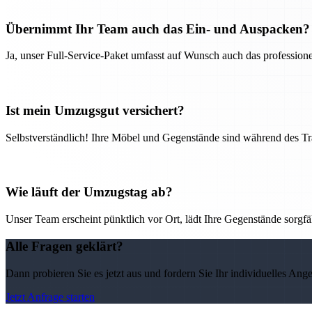
Übernimmt Ihr Team auch das Ein- und Auspacken?
Ja, unser Full-Service-Paket umfasst auf Wunsch auch das professio
Ist mein Umzugsgut versichert?
Selbstverständlich! Ihre Möbel und Gegenstände sind während des Tra
Wie läuft der Umzugstag ab?
Unser Team erscheint pünktlich vor Ort, lädt Ihre Gegenstände sorgfälti
Alle Fragen geklärt?
Dann probieren Sie es jetzt aus und fordern Sie Ihr individuelles Ang
Jetzt Anfrage starten