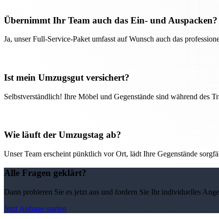
Übernimmt Ihr Team auch das Ein- und Auspacken?
Ja, unser Full-Service-Paket umfasst auf Wunsch auch das professio
Ist mein Umzugsgut versichert?
Selbstverständlich! Ihre Möbel und Gegenstände sind während des Tra
Wie läuft der Umzugstag ab?
Unser Team erscheint pünktlich vor Ort, lädt Ihre Gegenstände sorgfälti
Alle Fragen geklärt?
Dann probieren Sie es jetzt aus und fordern Sie Ihr individuelles Ang
Jetzt Anfrage starten