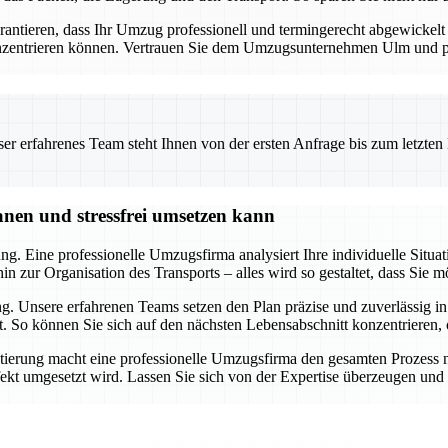
tieren, dass Ihr Umzug professionell und termingerecht abgewickelt wi
onzentrieren können. Vertrauen Sie dem Umzugsunternehmen Ulm und prof
 erfahrenes Team steht Ihnen von der ersten Anfrage bis zum letzten Ka
nen und stressfrei umsetzen kann
g. Eine professionelle Umzugsfirma analysiert Ihre individuelle Situati
 zur Organisation des Transports – alles wird so gestaltet, dass Sie m
. Unsere erfahrenen Teams setzen den Plan präzise und zuverlässig in
ft. So können Sie sich auf den nächsten Lebensabschnitt konzentriere
ung macht eine professionelle Umzugsfirma den gesamten Prozess nic
kt umgesetzt wird. Lassen Sie sich von der Expertise überzeugen und p