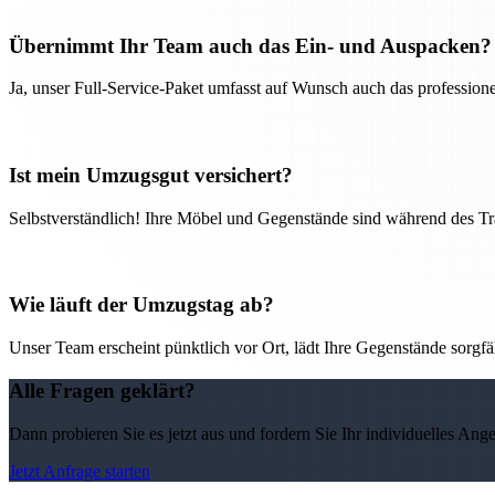
Übernimmt Ihr Team auch das Ein- und Auspacken?
Ja, unser Full-Service-Paket umfasst auf Wunsch auch das professio
Ist mein Umzugsgut versichert?
Selbstverständlich! Ihre Möbel und Gegenstände sind während des Tra
Wie läuft der Umzugstag ab?
Unser Team erscheint pünktlich vor Ort, lädt Ihre Gegenstände sorgfälti
Alle Fragen geklärt?
Dann probieren Sie es jetzt aus und fordern Sie Ihr individuelles Ang
Jetzt Anfrage starten