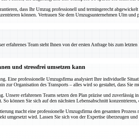
tieren, dass Ihr Umzug professionell und termingerecht abgewickelt wi
onzentrieren können. Vertrauen Sie dem Umzugsunternehmen Ulm und prof
 erfahrenes Team steht Ihnen von der ersten Anfrage bis zum letzten Ka
nen und stressfrei umsetzen kann
g. Eine professionelle Umzugsfirma analysiert Ihre individuelle Situati
 zur Organisation des Transports – alles wird so gestaltet, dass Sie m
. Unsere erfahrenen Teams setzen den Plan präzise und zuverlässig in
ft. So können Sie sich auf den nächsten Lebensabschnitt konzentriere
ung macht eine professionelle Umzugsfirma den gesamten Prozess nic
kt umgesetzt wird. Lassen Sie sich von der Expertise überzeugen und p