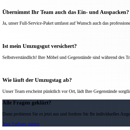
Übernimmt Ihr Team auch das Ein- und Auspacken?
Ja, unser Full-Service-Paket umfasst auf Wunsch auch das professio
Ist mein Umzugsgut versichert?
Selbstverständlich! Ihre Möbel und Gegenstände sind während des Tra
Wie läuft der Umzugstag ab?
Unser Team erscheint pünktlich vor Ort, lädt Ihre Gegenstände sorgfälti
Alle Fragen geklärt?
Dann probieren Sie es jetzt aus und fordern Sie Ihr individuelles Ang
Jetzt Anfrage starten